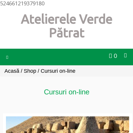
524661219379180
Atelierele Verde
Pătrat
0
Toggle
navigation
Acasă
/
Shop
/ Cursuri on-line
Cursuri on-line