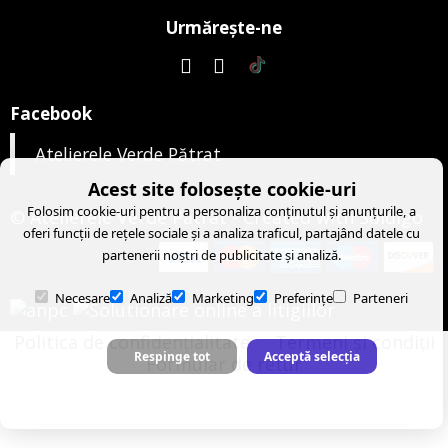
Urmăreşte-ne
Facebook
Atelierele Verde Pătrat
Acest site folosește cookie-uri
Folosim cookie-uri pentru a personaliza conținutul și anunțurile, a
© Atelierele Verde Pătrat
- Created with
Soldigo
oferi funcții de rețele sociale și a analiza traficul, partajând datele cu
partenerii noștri de publicitate și analiză.
Necesare
Analiză
Marketing
Preferințe
Parteneri
Politica de confidenţialitate
Termeni şi condiţii
Respinge tot
Acceptă selecția
Formular de retur