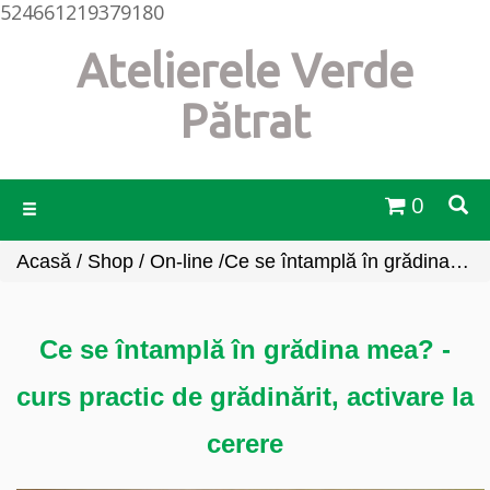
524661219379180
Atelierele Verde
Pătrat
0
Toggle
navigation
Acasă
/
Shop
/
On-line
/ ​Ce se întamplă în grădina mea? - curs practic de grădinărit, activare la cerere
​Ce se întamplă în grădina mea? -
curs practic de grădinărit, activare la
cerere