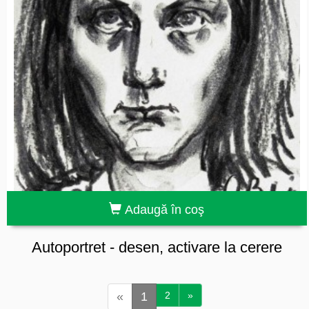
Adaugă în coş
Autoportret - desen, activare la cerere
«
1
2
»