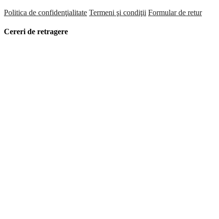
Politica de confidenţialitate
Termeni şi condiţii
Formular de retur
Cereri de retragere