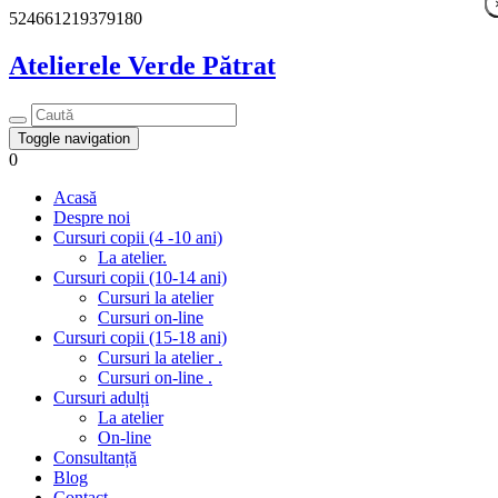
524661219379180
Atelierele Verde Pătrat
Toggle navigation
0
Acasă
Despre noi
Cursuri copii (4 -10 ani)
La atelier.
Cursuri copii (10-14 ani)
Cursuri la atelier
Cursuri on-line
Cursuri copii (15-18 ani)
Cursuri la atelier .
Cursuri on-line .
Cursuri adulți
La atelier
On-line
Consultanță
Blog
Contact