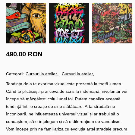
490.00 RON
Categorii:
Cursuri la atelier .
Cursuri la atelier
Tendința de a te exprima vizual este prezentă la toată lumea.
Când te plictisești și ai ceva de scris la îndemană, involuntar vei
începe să mâzgălești colțul unei foi. Putem canaliza această
tendință într-o creație de sine stătătoare. Arta stradală ne
înconjoară, ne influențează universul vizual și ar trebui să o
cunoaștem, să o înțelegem și să o diferențiem de vandalism.
Vom începe prin ne familiariza cu evoluția artei stradale precum