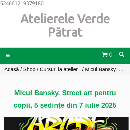
524661219379180
Atelierele Verde
Pătrat
0
Toggle
navigation
Acasă
/
Shop
/
Cursuri la atelier .
/ Micul Bansky. Street art pentru copii, 5 ședințe din 7 iulie 2025
Micul Bansky. Street art pentru
copii, 5 ședințe din 7 iulie 2025