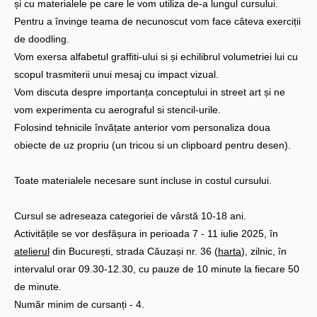
și cu materialele pe care le vom utiliza de-a lungul cursului.
Pentru a învinge teama de necunoscut vom face câteva exerciții
de doodling.
Vom exersa alfabetul graffiti-ului si și echilibrul volumetriei lui cu
scopul trasmiterii unui mesaj cu impact vizual.
Vom discuta despre importanța conceptului in street art și ne
vom experimenta cu aerograful si stencil-urile.
Folosind tehnicile învățate anterior vom personaliza doua
obiecte de uz propriu (un tricou si un clipboard pentru desen).
Toate materialele necesare sunt incluse in costul cursului.
Cursul se adreseaza categoriei de vârstă 10-18 ani.
Activitățile se vor desfășura in perioada 7 - 11 iulie 2025, în
atelierul
din București, strada Căuzași nr. 36 (
harta
), zilnic, în
intervalul orar 09.30-12.30, cu pauze de 10 minute la fiecare 50
de minute.
Număr minim de cursanți - 4.