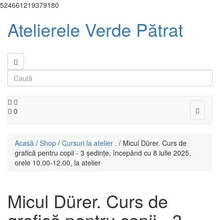
524661219379180
Atelierele Verde Pătrat
Toggle
0
navigat
Acasă
/
Shop
/
Cursuri la atelier .
/ Micul Dürer. Curs de
grafică pentru copii - 3 ședințe, începând cu 8 iulie 2025,
orele 10.00-12.00, la atelier
Micul Dürer. Curs de
grafică pentru copii - 3