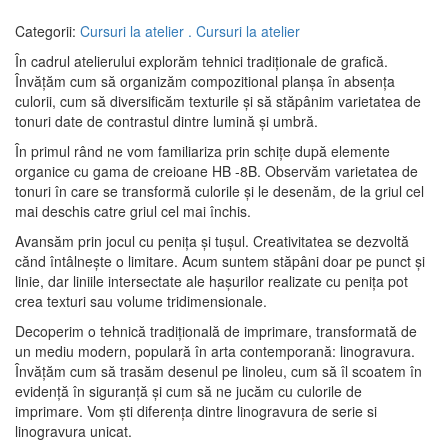
Categorii:
Cursuri la atelier .
Cursuri la atelier
În cadrul atelierului explorăm tehnici tradiționale de grafică.
Învățăm cum să organizăm compozitional planșa în absența
culorii, cum să diversificăm texturile și să stăpânim varietatea de
tonuri date de contrastul dintre lumină și umbră.
În primul rând ne vom familiariza prin schițe după elemente
organice cu gama de creioane HB -8B. Observăm varietatea de
tonuri în care se transformă culorile și le desenăm, de la griul cel
mai deschis catre griul cel mai închis.
Avansăm prin jocul cu penița și tușul. Creativitatea se dezvoltă
cănd întâlnește o limitare. Acum suntem stăpâni doar pe punct și
linie, dar liniile intersectate ale hașurilor realizate cu penița pot
crea texturi sau volume tridimensionale.
Decoperim o tehnică tradițională de imprimare, transformată de
un mediu modern, populară în arta contemporană: linogravura.
Învățăm cum să trasăm desenul pe linoleu, cum să îl scoatem în
evidență în siguranță și cum să ne jucăm cu culorile de
imprimare. Vom ști diferența dintre linogravura de serie si
linogravura unicat.